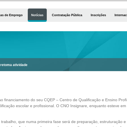
tas de Emprego
Notícias
Contratação Pública
Inscrições
Internac
etoma atividade
ao financiamento do seu CQEP – Centro de Qualificação e Ensino Pro
lificação escolar e profissional. O CNO Insignare, enquanto esteve em
 trabalho, que numa primeira fase será de preparação, estruturação e p