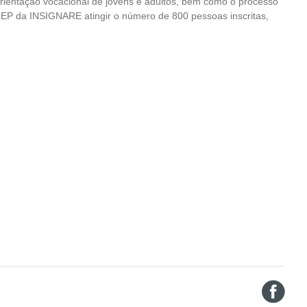
orientação vocacional de jovens e adultos, bem como o processo
EP da INSIGNARE atingir o número de 800 pessoas inscritas,