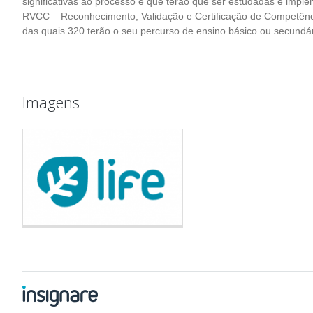
significativas ao processo e que terão que ser estudadas e impl
RVCC – Reconhecimento, Validação e Certificação de Competênc
das quais 320 terão o seu percurso de ensino básico ou secundári
Imagens