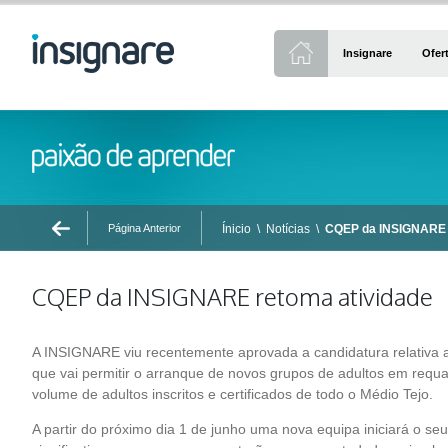
Insignare
Ofer
Página Anterior
Ínicio
\
Notícias
\
CQEP da INSIGNARE r
CQEP da INSIGNARE retoma atividade
A INSIGNARE viu recentemente aprovada a candidatura relativa 
que vai permitir o arranque de novos grupos de adultos em requa
volume de adultos inscritos e certificados de todo o Médio Tejo.
A partir do próximo dia 1 de junho uma nova equipa iniciará o seu