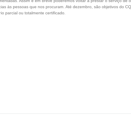
ementadas. Assim e em breve poderemos voltar a prestar o serviço de 
ias às pessoas que nos procuram. Até dezembro, são objetivos do CQ
o parcial ou totalmente certificado
.