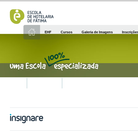
EHF
Cursos
Galeria de Imagens
Inscriçõe
Página Anterior
Ínicio
\
Notícias