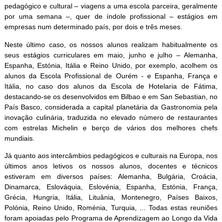
pedagógico e cultural – viagens a uma escola parceira, geralmente
por uma semana –, quer de índole profissional – estágios em
empresas num determinado país, por dois e três meses.
Neste último caso, os nossos alunos realizam habitualmente os
seus estágios curriculares em maio, junho e julho – Alemanha,
Espanha, Estónia, Itália e Reino Unido, por exemplo, acolhem os
alunos da Escola Profissional de Ourém - e Espanha, França e
Itália, no caso dos alunos da Escola de Hotelaria de Fátima,
destacando-se os desenvolvidos em Bilbao e em San Sebastian, no
País Basco, considerada a capital planetária da Gastronomia pela
inovação culinária, traduzida no elevado número de restaurantes
com estrelas Michelin e berço de vários dos melhores chefs
mundiais.
Já quanto aos intercâmbios pedagógicos e culturais na Europa, nos
últimos anos letivos os nossos alunos, docentes e técnicos
estiveram em diversos países: Alemanha, Bulgária, Croácia,
Dinamarca, Eslováquia, Eslovénia, Espanha, Estónia, França,
Grécia, Hungria, Itália, Lituânia, Montenegro, Países Baixos,
Polónia, Reino Unido, Roménia, Turquia, ... Todas estas reuniões
foram apoiadas pelo Programa de Aprendizagem ao Longo da Vida