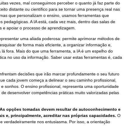
tas vezes, mal conseguimos perceber o quanto já faz parte do
nceito distante ou científico para se tornar uma presença real nas
ormas que personalizam o ensino, usamos ferramentas que
es pedagógicas. A IA está, cada vez mais, dentro das salas de
es e apoiar o processo de aprendizagem.
representar uma aliada poderosa: permite aprimorar métodos de
squisar de forma mais eficiente, a organizar informação e,
lá fora. Mais do que uma ferramenta, a IA é um espelho do
ca no uso da informação. Saber usar estas ferramentas é, cada
 enfrentam decisões que irão marcar profundamente o seu futuro
 que cada jovem começa a delinear o seu caminho profissional,
 e sonhos. O ensino profissional, representa uma oportunidade
 de desenvolver competências práticas muito valorizadas pelas
s. As opções tomadas devem resultar de autoconhecimento e
s e, principalmente, acreditar nas próprias capacidades.
O
que verdadeiramente nos entusiasma. Por isso, a orientação