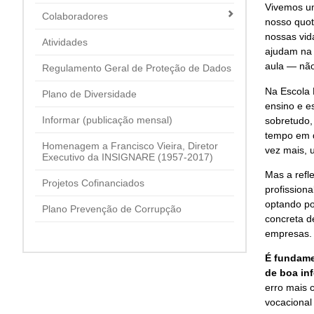
Vivemos um
Colaboradores
nosso quoti
nossas vid
Atividades
ajudam na e
aula — não
Regulamento Geral de Proteção de Dados
Na Escola 
Plano de Diversidade
ensino e e
Informar (publicação mensal)
sobretudo,
tempo em q
Homenagem a Francisco Vieira, Diretor
vez mais, 
Executivo da INSIGNARE (1957-2017)
Mas a refl
Projetos Cofinanciados
profission
optando po
Plano Prevenção de Corrupção
concreta d
empresas.
É fundame
de boa inf
erro mais 
vocacional 