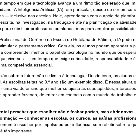
 tempo em que a tecnologia avança a um ritmo tão acelerado que, mui
diano. A Inteligência Artificial (IA), em particular, deixou de ser um co
as — inclusive nas escolas. Hoje, aprendemos com o apoio de plataf
scrita, na investigação, na tradução e até na planificação de atividad
 para substituir professores ou alunos, mas para ampliar possibilidad
Profissional de Ourém e na Escola de Hotelaria de Fátima, a IA pode 
stimular o pensamento crítico. Com ela, os alunos podem aprender a pe
 a compreender melhor o papel da tecnologia no mundo que os espera 
ue vivemos — um tempo que exige curiosidade, responsabilidade e éti
uma competência essencial.
exão sobre o futuro não se limita à tecnologia. Desde cedo, os alunos
al. As escolhas feitas no 9.º ano são um exemplo disso. É nessa altura
r uma via de ensino que melhor se ajusta às suas aptidões, interesses
e aprender fazendo, de entrar em contacto com o mundo do trabalho e
ntal perceber que escolher não é fechar portas, mas abrir nova
ormação — conhecer as escolas, os cursos, as saídas profissionai
comum é escolher por impulso ou por influência, sem refletir sobre o 
é tão importante.