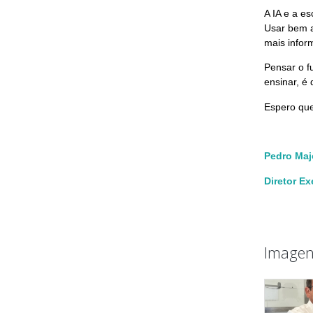
A IA e a e
Usar bem a
mais infor
Pensar o f
ensinar, é
Espero que
Pedro Maj
Diretor Ex
Imagen