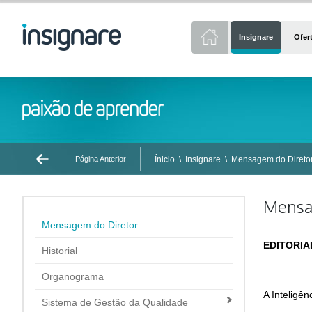
Insignare
Ofer
Página Anterior
Ínicio
\
Insignare
\
Mensagem do Direto
Mensag
Mensagem do Diretor
EDITORIAL
Historial
Organograma
A Inteligên
Sistema de Gestão da Qualidade