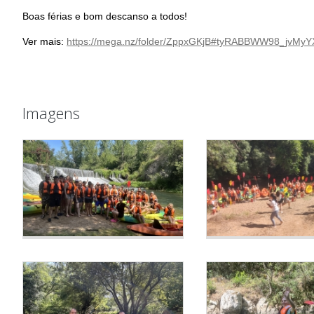
Boas férias e bom descanso a todos!
Ver mais:
https://mega.nz/folder/ZppxGKjB#tyRABBWW98_jvMyY
Imagens