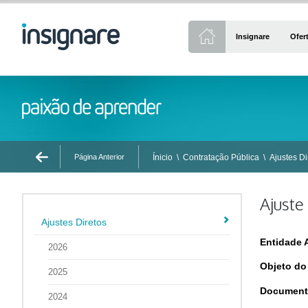
Insignare
Ofer
Página Anterior
Ínicio
\
Contratação Pública
\
Ajustes Di
Ajuste
Ajustes Diretos
Entidade 
2026
Objeto do
2025
Document
2024