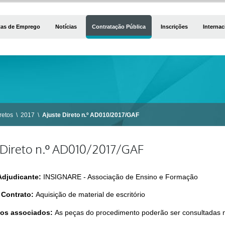
tas de Emprego
Notícias
Contratação Pública
Inscrições
Internac
retos
\
2017
\
Ajuste Direto n.º AD010/2017/GAF
 Direto n.º AD010/2017/GAF
Adjudicante:
INSIGNARE - Associação de Ensino e Formação
 Contrato:
Aquisição de material de escritório
os associados:
As peças do procedimento poderão ser consultadas n