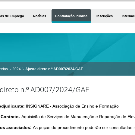
tas de Emprego
Notícias
Contratação Pública
Inscrições
Internac
retos
\
2024
\
Ajuste direto n.º AD007/2024/GAF
 direto n.º AD007/2024/GAF
Adjudicante:
INSIGNARE - Associação de Ensino e Formação
 Contrato:
Aquisição de Serviços de Manutenção e Reparação de Ele
os associados:
As peças do procedimento poderão ser consultadas n