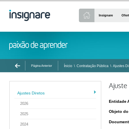
Insignare
Ofer
Página Anterior
Ínicio
\
Contratação Pública
\
Ajustes Di
Ajuste
Ajustes Diretos
Entidade 
2026
Objeto do
2025
Document
2024