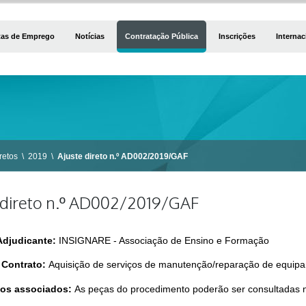
tas de Emprego
Notícias
Contratação Pública
Inscrições
Internac
retos
\
2019
\
Ajuste direto n.º AD002/2019/GAF
 direto n.º AD002/2019/GAF
Adjudicante:
INSIGNARE - Associação de Ensino e Formação
 Contrato:
Aquisição de serviços de manutenção/reparação de equipa
os associados:
As peças do procedimento poderão ser consultadas n