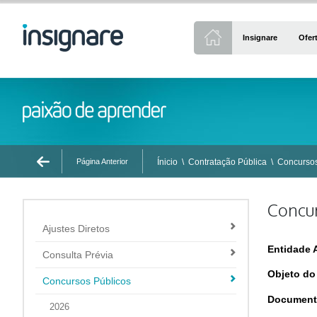
Insignare
Ofer
Página Anterior
Ínicio
\
Contratação Pública
\
Concursos
Concur
Ajustes Diretos
Entidade 
Consulta Prévia
Objeto do
Concursos Públicos
Document
2026