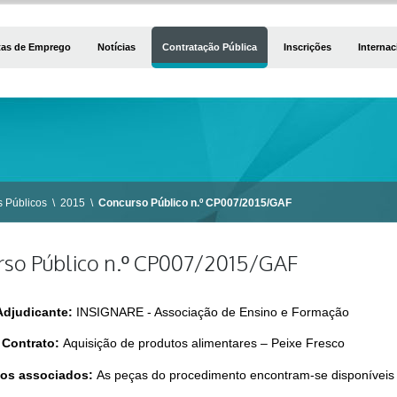
tas de Emprego
Notícias
Contratação Pública
Inscrições
Internac
 Públicos
\
2015
\
Concurso Público n.º CP007/2015/GAF
so Público n.º CP007/2015/GAF
Adjudicante:
INSIGNARE - Associação de Ensino e Formação
 Contrato:
Aquisição de produtos alimentares – Peixe Fresco
os associados:
As peças do procedimento encontram-se disponívei