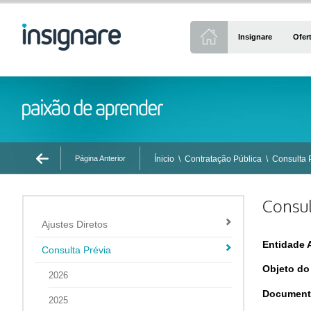
Insignare
Ofer
Página Anterior
Ínicio
\
Contratação Pública
\
Consulta 
Consul
Ajustes Diretos
Entidade 
Consulta Prévia
Objeto do
2026
Document
2025