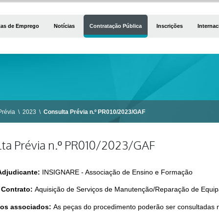
tas de Emprego
Notícias
Contratação Pública
Inscrições
Internac
Prévia
\
2023
\
Consulta Prévia n.º PR010/2023/GAF
ta Prévia n.º PR010/2023/GAF
Adjudicante:
INSIGNARE - Associação de Ensino e Formação
 Contrato:
Aquisição de Serviços de Manutenção/Reparação de Equip
os associados:
As peças do procedimento poderão ser consultadas n