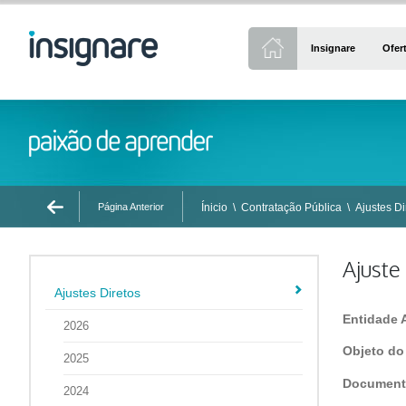
Insignare
Ofer
Página Anterior
Ínicio
\
Contratação Pública
\
Ajustes Di
Ajuste
Ajustes Diretos
Entidade 
2026
Objeto do
2025
Document
2024