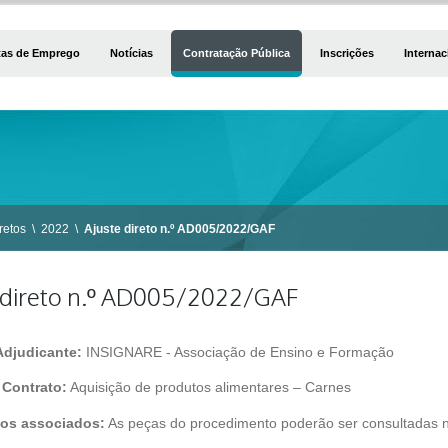
tas de Emprego
Notícias
Contratação Pública
Inscrições
Internac
retos
\
2022
\
Ajuste direto n.º AD005/2022/GAF
 direto n.º AD005/2022/GAF
Adjudicante:
INSIGNARE - Associação de Ensino e Formação
 Contrato:
Aquisição de produtos alimentares – Carnes
os associados:
As peças do procedimento poderão ser consultadas n