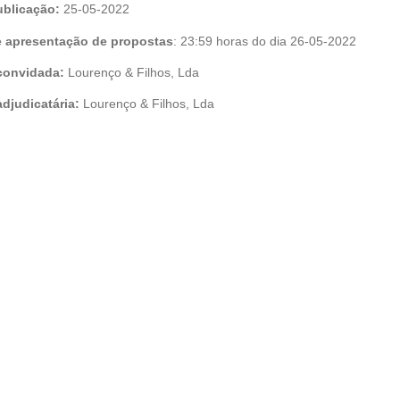
ublicação:
25-05-2022
te apresentação de propostas
: 23:59 horas do dia 26-05-2022
convidada:
Lourenço & Filhos, Lda
djudicatária:
Lourenço & Filhos, Lda