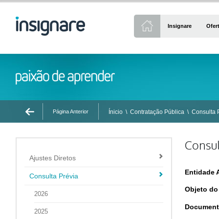
Insignare
Ofer
Página Anterior
Ínicio
\
Contratação Pública
\
Consulta 
Consul
Ajustes Diretos
Entidade 
Consulta Prévia
Objeto do
2026
Document
2025