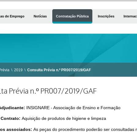
tas de Emprego
Notícias
Contratação Pública
Inscrições
Internac
Prévia
\
2019
\
Consulta Prévia n.º PR007/2019/GAF
ta Prévia n.º PR007/2019/GAF
Adjudicante:
INSIGNARE - Associação de Ensino e Formação
 Contrato:
Aquisição de produtos de higiene e limpeza
os associados:
As peças do procedimento poderão ser consultadas n