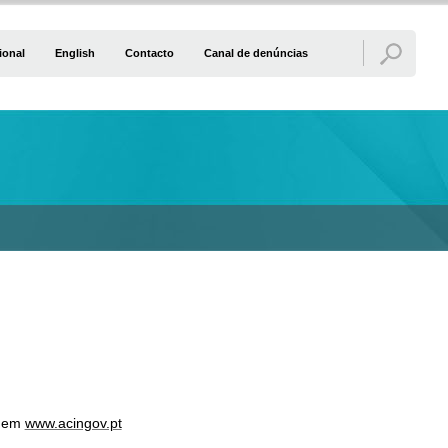
ional
English
Contacto
Canal de denúncias
s em
www.acingov.pt