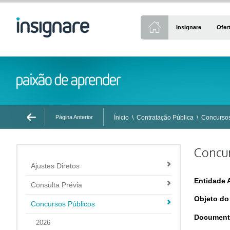
Insignare
Ofer
Página Anterior
Ínicio
\
Contratação Pública
\
Concursos
Concu
Ajustes Diretos
Entidade 
Consulta Prévia
Objeto do
Concursos Públicos
Document
2026