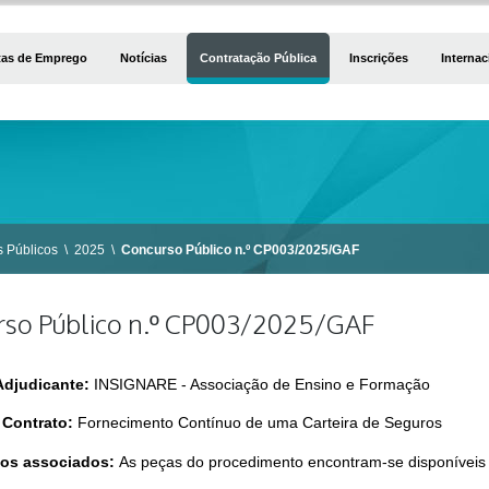
tas de Emprego
Notícias
Contratação Pública
Inscrições
Internac
 Públicos
\
2025
\
Concurso Público n.º CP003/2025/GAF
rso Público n.º CP003/2025/GAF
Adjudicante:
INSIGNARE - Associação de Ensino e Formação
 Contrato:
Fornecimento Contínuo de uma Carteira de Seguros
os associados:
As peças do procedimento encontram-se disponívei