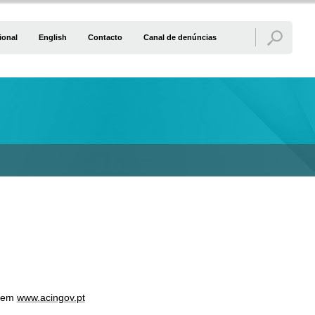
ional
English
Contacto
Canal de denúncias
s em
www.acingov.pt