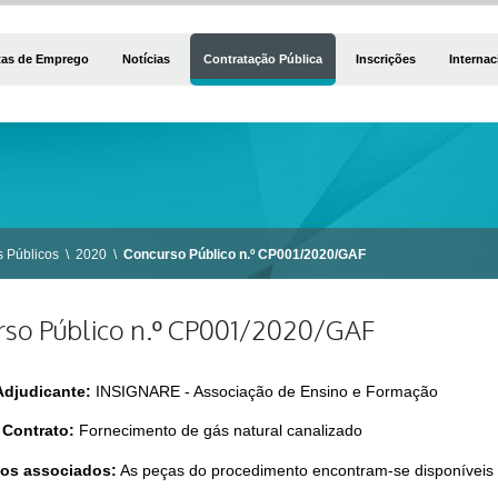
tas de Emprego
Notícias
Contratação Pública
Inscrições
Internac
 Públicos
\
2020
\
Concurso Público n.º CP001/2020/GAF
so Público n.º CP001/2020/GAF
Adjudicante:
INSIGNARE - Associação de Ensino e Formação
 Contrato:
Fornecimento de gás natural canalizado
os associados:
As peças do procedimento encontram-se disponívei