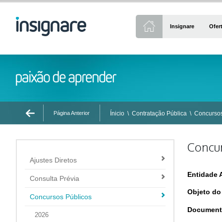
Insignare
Ofer
Página Anterior
Ínicio
\
Contratação Pública
\
Concursos
Concur
Ajustes Diretos
Entidade 
Consulta Prévia
Objeto do
Concursos Públicos
Document
2026