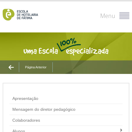
Menu
Página Anterior
Apresentação
Mensagem do diretor pedagógico
Colaboradores
Alunos