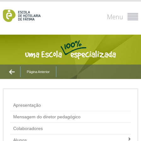
Menu
Página Anterior
Apresentação
Mensagem do diretor pedagógico
Colaboradores
Alunos