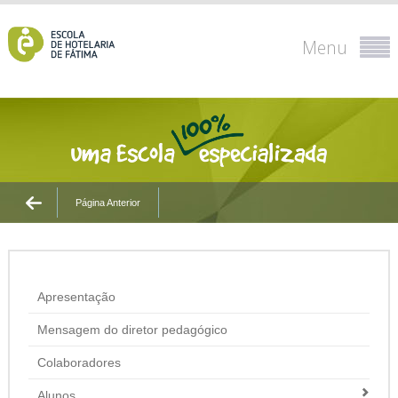
Menu
Página Anterior
Apresentação
Mensagem do diretor pedagógico
Colaboradores
Alunos