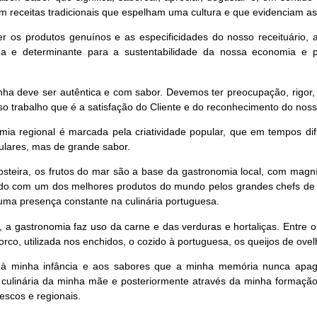
com receitas tradicionais que espelham uma cultura e que evidenciam 
r os produtos genuínos e as especificidades do nosso receituário, 
da e determinante para a sustentabilidade da nossa economia e p
.
nha deve ser autêntica e com sabor. Devemos ter preocupação, rigor, d
so trabalho que é a satisfação do Cliente e do reconhecimento do nos
mia regional é marcada pela criatividade popular, que em tempos difí
ulares, mas de grande sabor.
osteira, os frutos do mar são a base da gastronomia local, com magní
do com um dos melhores produtos do mundo pelos grandes chefs de c
uma presença constante na culinária portuguesa.
, a gastronomia faz uso da carne e das verduras e hortaliças. Entre o
orco, utilizada nos enchidos, o cozido à portuguesa, os queijos de ove
à minha infância e aos sabores que a minha memória nunca apagou
 culinária da minha mãe e posteriormente através da minha formação
rescos e regionais.