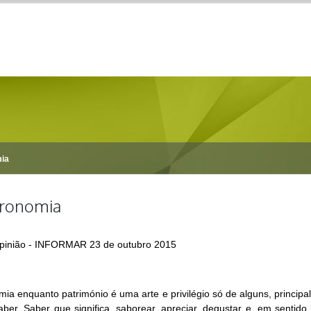
ia
tronomia
opinião - INFORMAR 23 de outubro 2015
mia enquanto património é uma arte e privilégio só de alguns, princ
aber. Saber que significa, saborear, apreciar, degustar e, em sentido 