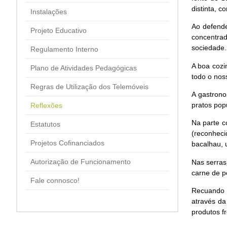
distinta, 
Instalações
Ao defende
Projeto Educativo
concentra
sociedade
Regulamento Interno
A boa cozi
Plano de Atividades Pedagógicas
todo o nos
Regras de Utilização dos Telemóveis
A gastrono
pratos pop
Reflexões
Na parte c
Estatutos
(reconheci
Projetos Cofinanciados
bacalhau, 
Autorização de Funcionamento
Nas serras
carne de p
Fale connosco!
Recuando 
através da
produtos f