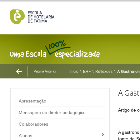
Página Anterior
Ínicio
\
EHF
\
Reflexões
\
A Gastronom
A Gas
Apresentação
Artigo de 
Mensagem do diretor pedagógico
Colaboradores
A gastrono
Alunos
fonte de S