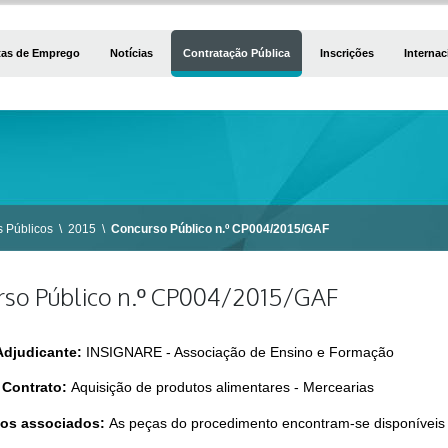
tas de Emprego
Notícias
Contratação Pública
Inscrições
Internac
 Públicos
\
2015
\
Concurso Público n.º CP004/2015/GAF
so Público n.º CP004/2015/GAF
Adjudicante:
INSIGNARE - Associação de Ensino e Formação
 Contrato:
Aquisição de produtos alimentares - Mercearias
os associados:
As peças do procedimento encontram-se disponívei