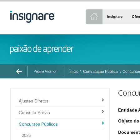
Insignare
Ofer
Página Anterior
Ínicio
\
Contratação Pública
\
Concursos
Concur
Ajustes Diretos
Entidade 
Consulta Prévia
Objeto do
Concursos Públicos
Document
2026