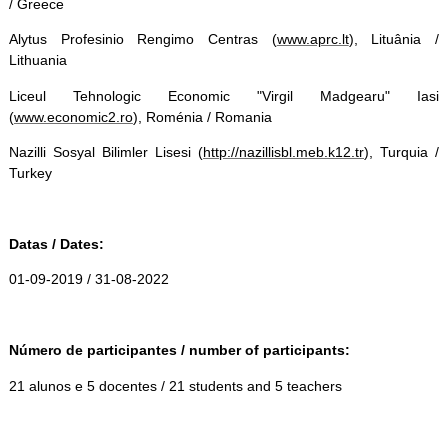
/ Greece
Alytus Profesinio Rengimo Centras (
www.aprc.lt
), Lituânia /
Lithuania
Liceul Tehnologic Economic "Virgil Madgearu" Iasi
(
www.economic2.ro
), Roménia / Romania
Nazilli Sosyal Bilimler Lisesi (
http://nazillisbl.meb.k12.tr
), Turquia /
Turkey
Datas / Dates:
01-09-2019 / 31-08-2022
Número de participantes / number of participants:
21 alunos e 5 docentes / 21 students and 5 teachers