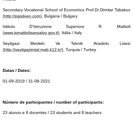
Secondary Vocational School of Economics Prof.Dr.Dimitar Tabakov
(
http://pgisliven.com
), Bulgária / Bulgary
Istituto D'Istruzione Superiore R. Mattioli
(
www.ismattiolisansalvo.gov.it
), Itália / Italy
Seyitgazi Mesleki Ve Teknik Anadolu Lisesi
(
http://seyitgazimtal.meb.k12.tr/
), Turquia / Turkey
Datas / Dates:
01-09-2019 / 31-08-2021
Número de participantes / number of participants:
23 alunos e 8 docentes / 23 students and 8 teachers