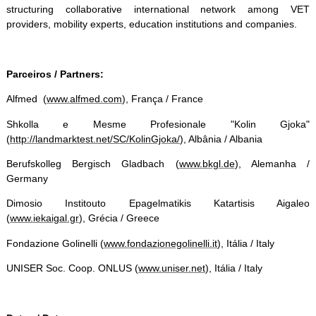
structuring collaborative international network among VET
providers, mobility experts, education institutions and companies.
Parceiros / Partners:
Alfmed (
www.alfmed.com
), França / France
Shkolla e Mesme Profesionale "Kolin Gjoka"
(
http://landmarktest.net/SC/KolinGjoka/
), Albânia / Albania
Berufskolleg Bergisch Gladbach (
www.bkgl.de
), Alemanha /
Germany
Dimosio Institouto Epagelmatikis Katartisis Aigaleo
(
www.iekaigal.gr
), Grécia / Greece
Fondazione Golinelli (
www.fondazionegolinelli.it
), Itália / Italy
UNISER Soc. Coop. ONLUS (
www.uniser.net
), Itália / Italy