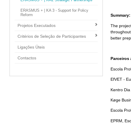
ERASMUS + | KA 3 - Support for Policy
Reform
Summary:
Projetos Executados
The project
throughout
Critérios de Seleção de Participantes
better prep
Ligações Úteis
Contactos
Parceiros 
Escola Prof
EfVET - Eu
Kentro Dia 
Køge Busin
Escola Prof
EPRM, Esco