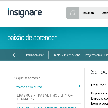
Insignare
Ofer
Página Anterior
Ínicio
\
Internacional
\
Projetos em curs
School
O que fazemos?
Resumo:
Projetos em curso
Espera-se 
ERASMUS + | KA1 VET MOBILITY OF
Europa, co
LEARNERS
bem prepar
ERASMUS + | KA2 Strategic Partnerships