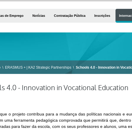
tas de Emprego
Notícias
Contratação Pública
Inscrições
Internac
o
\
ERASMUS + | KA2 Strategic Partnerships
\
Schools 4.0 - Innovation in Vocat
s 4.0 - Innovation in Vocational Education
que o projeto contribua para a mudança das políticas nacionais e eur
m uma ferramenta pedagógica comprovada que permitirá que, dentro d
adas para fazer da escola, com os seus professores e alunos, uma esc