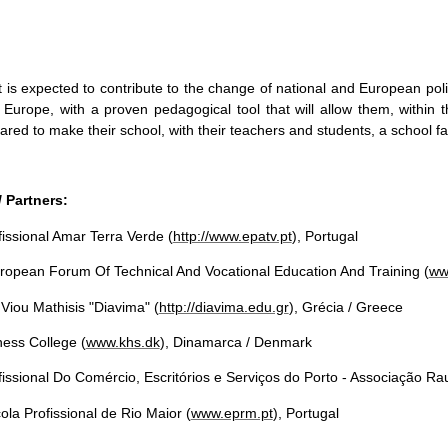
 is expected to contribute to the change of national and European polic
 Europe, with a proven pedagogical tool that will allow them, within 
ared to make their school, with their teachers and students, a school fa
/ Partners:
issional Amar Terra Verde (
http://www.epatv.pt
), Portugal
ropean Forum Of Technical And Vocational Education And Training (
ww
Viou Mathisis "Diavima" (
http://diavima.edu.gr
), Grécia / Greece
ess College (
www.khs.dk
), Dinamarca / Denmark
issional Do Comércio, Escritórios e Serviços do Porto - Associação Rau
la Profissional de Rio Maior (
www.eprm.pt
), Portugal