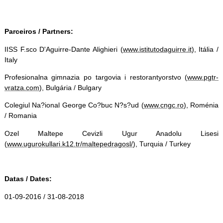
Parceiros / Partners:
IISS F.sco D'Aguirre-Dante Alighieri (
www.istitutodaguirre.it
), Itália /
Italy
Profesionalna gimnazia po targovia i restorantyorstvo (
www.pgtr-
vratza.com
), Bulgária / Bulgary
Colegiul Na?ional George Co?buc N?s?ud (
www.cngc.ro
), Roménia
/ Romania
Ozel Maltepe Cevizli Ugur Anadolu Lisesi
(
www.ugurokullari.k12.tr/maltepedragosl/
), Turquia / Turkey
Datas / Dates:
01-09-2016 / 31-08-2018