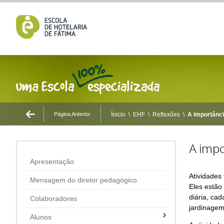
Página Anterior
Ínicio
\
EHF
\
Reflexões
\
A importânci
A impo
Apresentação
Atividades
Mensagem do diretor pedagógico
Eles estão
diária, ca
Colaboradores
jardinagem
Alunos