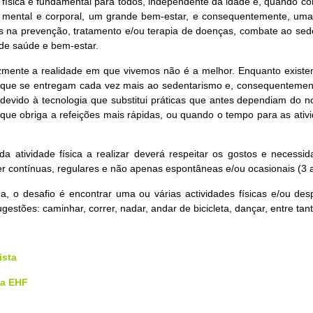
e física é fundamental para todos, independente da idade e, quando 
mental e corporal, um grande bem-estar, e consequentemente, uma a
s na prevenção, tratamento e/ou terapia de doenças, combate ao sede
e saúde e bem-estar.
izmente a realidade em que vivemos não é a melhor. Enquanto exis
que se entregam cada vez mais ao sedentarismo e, consequentemente
 devido à tecnologia que substitui práticas que antes dependiam do 
que obriga a refeições mais rápidas, ou quando o tempo para as ativid
da atividade física a realizar deverá respeitar os gostos e necessi
r contínuas, regulares e não apenas espontâneas e/ou ocasionais (3 
a, o desafio é encontrar uma ou várias actividades físicas e/ou desp
estões: caminhar, correr, nadar, andar de bicicleta, dançar, entre tant
ista
da EHF