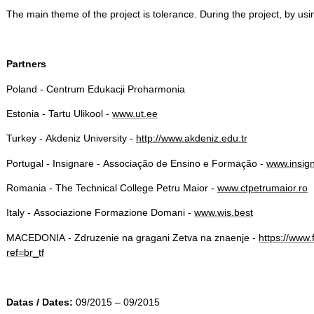
The main theme of the project is tolerance. During the project, by usi
Partners
Poland - Centrum Edukacji Proharmonia
Estonia - Tartu Ulikool -
www.ut.ee
Turkey - Akdeniz University -
http://www.akdeniz.edu.tr
Portugal - Insignare - Associação de Ensino e Formação -
www.insign
Romania - The Technical College Petru Maior -
www.ctpetrumaior.ro
Italy - Associazione Formazione Domani -
www.wis.best
MACEDONIA - Zdruzenie na gragani Zetva na znaenje -
https://www
ref=br_tf
Datas / Dates:
09/2015 – 09/2015