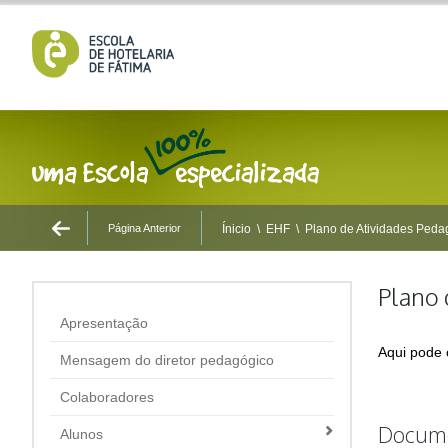
Página Anterior
Ínicio
\
EHF
\
Plano de Atividades Peda
Plano 
Apresentação
Aqui pode 
Mensagem do diretor pedagógico
Colaboradores
Docum
Alunos