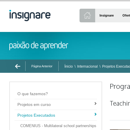
Insignare
Ofer
Página Anterior
Ínicio
\
Internacional
\
Projetos Executa
Progra
O que fazemos?
Teachin
Projetos em curso
Projetos Executados
COMENIUS - Multilateral school partnerships