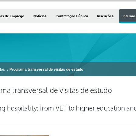
tas de Emprego
Notícias
Contratação Pública
Inscrições
Internac
dos
\
Programa transversal de visitas de estudo
ma transversal de visitas de estudo
g hospitality: from VET to higher education and