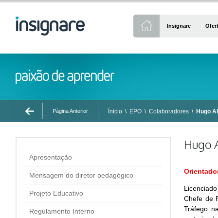
Insignare
Ofer
Página Anterior
Ínicio
\
EPO
\
Colaboradores
\
Hugo A
Hugo 
Apresentação
Orientado
Mensagem do diretor pedagógico
Licenciado
Projeto Educativo
Chefe de 
Tráfego n
Regulamento Interno