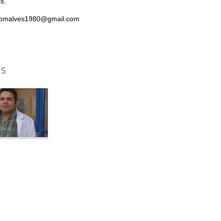
s.
gomalves1980@gmail.com
s