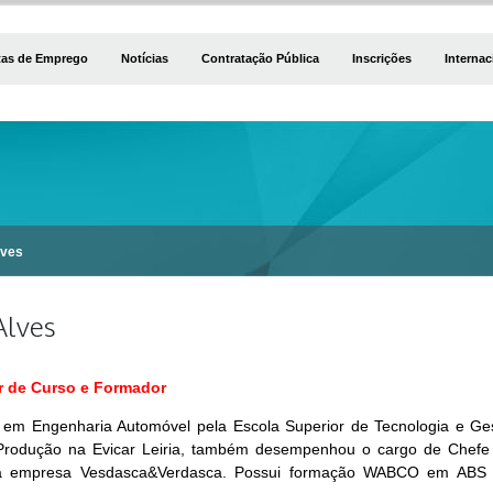
tas de Emprego
Notícias
Contratação Pública
Inscrições
Internac
lves
Alves
r de Curso e Formador
 em Engenharia Automóvel pela Escola Superior de Tecnologia e Gest
Produção na Evicar Leiria, também desempenhou o cargo de Chefe 
a empresa Vesdasca&Verdasca. Possui formação WABCO em ABS e 