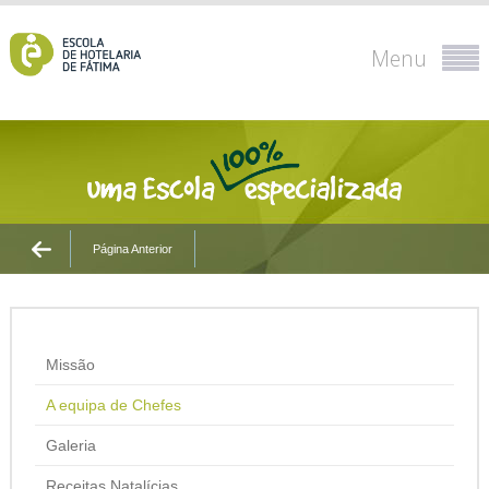
Menu
Página Anterior
Missão
A equipa de Chefes
Galeria
Receitas Natalícias