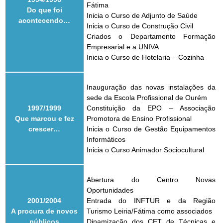
Fátima
Do que foi
Inicia o Curso de Adjunto de Saúde
acontecendo…
Inicia o Curso de Construção Civil
Criados o Departamento Formação
Empresarial e a UNIVA
Inicia o Curso de Hotelaria – Cozinha
Inauguração das novas instalações da
sede da Escola Profissional de Ourém
1997/1999
Constituição da EPO – Associação
Que marcou e fez
Promotora de Ensino Profissional
crescer…
Inicia o Curso de Gestão Equipamentos
Informáticos
Inicia o Curso Animador Sociocultural
Abertura do Centro Novas
Oportunidades
2001/2004
Entrada do INFTUR e da Região
A procura de novos
Turismo Leiria/Fátima como associados
públicos
Dinamização dos CET de Técnicas e