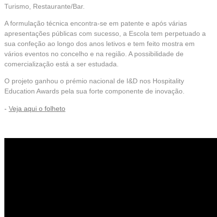
Turismo, Restaurante/Bar.
A formulação técnica encontra-se em patente e após várias
apresentações públicas com sucesso, a Escola tem perpetuado a
sua confeção ao longo dos anos letivos e tem feito mostra em
vários eventos no concelho e na região. A possibilidade de
comercialização está a ser estudada.
O projeto ganhou o prémio nacional de I&D nos
Hospitality
Education Awards
pela sua forte componente de inovação.
-
V
eja aqui o folheto