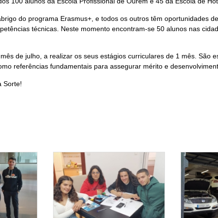
dos 100 alunos da Escola Profissional de Ourém e 45 da Escola de Ho
abrigo do programa Erasmus+, e todos os outros têm oportunidades d
tências técnicas. Neste momento encontram-se 50 alunos nas cidades d
ês de julho, a realizar os seus estágios curriculares de 1 mês. São 
omo referências fundamentais para assegurar mérito e desenvolvimento 
 Sorte!