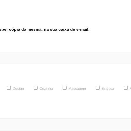
eber cópia da mesma, na sua caixa de e-mail.
Design
Cozinha
Massagem
Estética
R