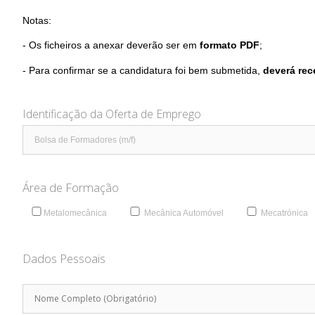
Notas:
- Os ficheiros a anexar deverão ser em
formato PDF
;
- Para confirmar se a candidatura foi bem submetida,
deverá rec
Identificação da Oferta de Emprego
Área de Formação
Metalomecânica
Mecânica Automóvel
Mecatrónica
Dados Pessoais