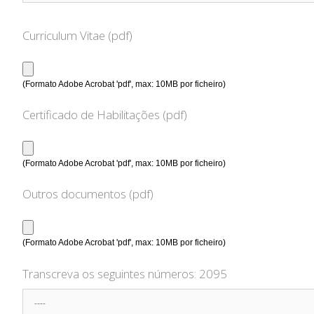
Curriculum Vitae (pdf)
(Formato Adobe Acrobat 'pdf', max: 10MB por ficheiro)
Certificado de Habilitações (pdf)
(Formato Adobe Acrobat 'pdf', max: 10MB por ficheiro)
Outros documentos (pdf)
(Formato Adobe Acrobat 'pdf', max: 10MB por ficheiro)
Transcreva os seguintes números:
2095