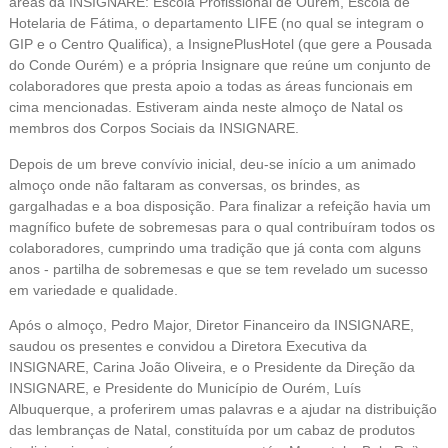
áreas da INSIGNARE: Escola Profissional de Ourém, Escola de
Hotelaria de Fátima, o departamento LIFE (no qual se integram o
GIP e o Centro Qualifica), a InsignePlusHotel (que gere a Pousada
do Conde Ourém) e a própria Insignare que reúne um conjunto de
colaboradores que presta apoio a todas as áreas funcionais em
cima mencionadas. Estiveram ainda neste almoço de Natal os
membros dos Corpos Sociais da INSIGNARE.
Depois de um breve convívio inicial, deu-se início a um animado
almoço onde não faltaram as conversas, os brindes, as
gargalhadas e a boa disposição. Para finalizar a refeição havia um
magnífico bufete de sobremesas para o qual contribuíram todos os
colaboradores, cumprindo uma tradição que já conta com alguns
anos - partilha de sobremesas e que se tem revelado um sucesso
em variedade e qualidade.
Após o almoço, Pedro Major, Diretor Financeiro da INSIGNARE,
saudou os presentes e convidou a Diretora Executiva da
INSIGNARE, Carina João Oliveira, e o Presidente da Direção da
INSIGNARE, e Presidente do Município de Ourém, Luís
Albuquerque, a proferirem umas palavras e a ajudar na distribuição
das lembranças de Natal, constituída por um cabaz de produtos