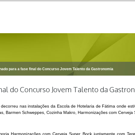
nado para a fase final do Concurso Jovem Talento da Gastronomia
final do Concurso Jovem Talento da Gastro
decorreu nas instalações da Escola de Hotelaria de Fátima onde est
dras, Barmen Schweppes, Cozinha Makro, Harmonizações com Cerveja S
goria Harmonizações com Cerveja Super Bock juntamente com Teres