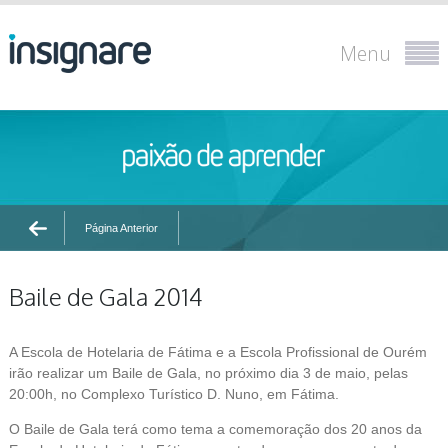
Menu
Página Anterior
Baile de Gala 2014
A Escola de Hotelaria de Fátima e a Escola Profissional de Ourém
irão realizar um Baile de Gala, no próximo dia 3 de maio, pelas
20:00h, no Complexo Turístico D. Nuno, em Fátima.
O Baile de Gala terá como tema a comemoração dos 20 anos da