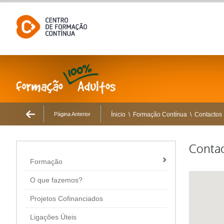
Página Anterior
Ínicio
\
Formação Contínua
\
Contactos
Conta
Formação
O que fazemos?
Projetos Cofinanciados
Ligações Úteis