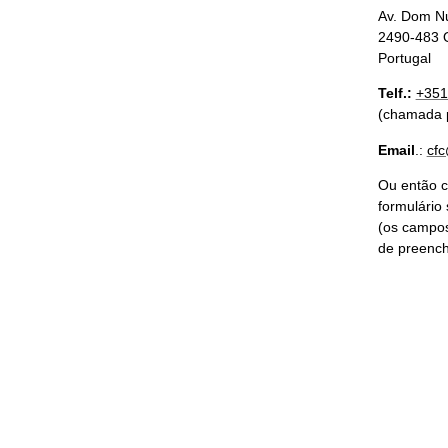
Av. Dom Nu
2490-483 
Portugal
Telf.:
+351
(chamada p
Email
.:
cfc
Ou então c
formulário 
(os campo
de preench