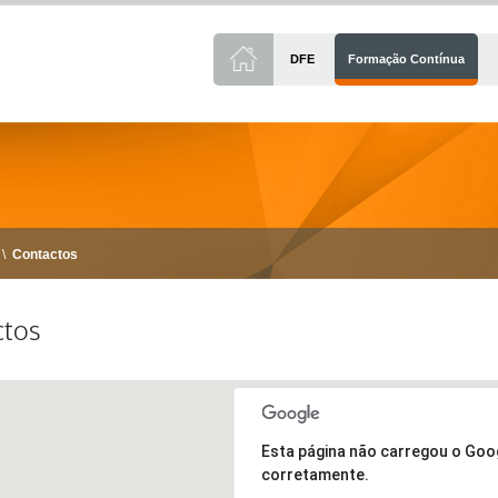
DFE
Formação Contínua
\
Contactos
ctos
Esta página não carregou o Go
corretamente.