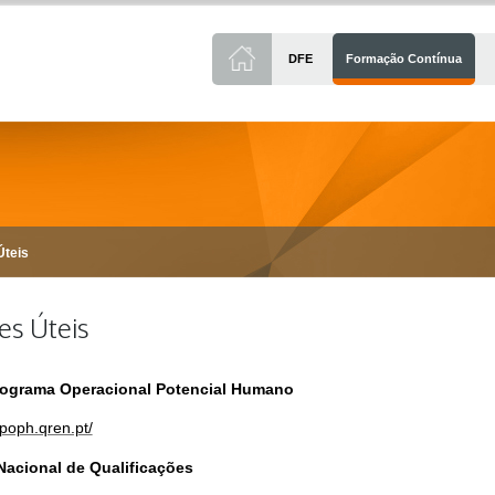
DFE
Formação Contínua
Úteis
es Úteis
ograma Operacional Potencial Humano
.poph.qren.pt/
Nacional de Qualificações