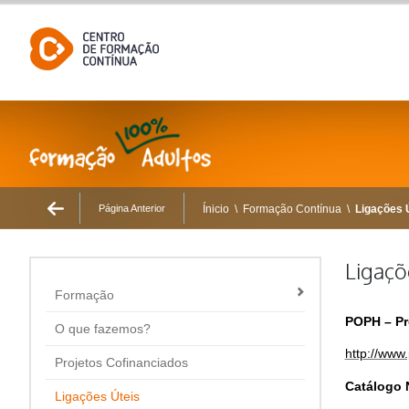
Página Anterior
Ínicio
\
Formação Contínua
\
Ligações 
Ligaçõ
Formação
POPH – Pr
O que fazemos?
http://www
Projetos Cofinanciados
Catálogo 
Ligações Úteis