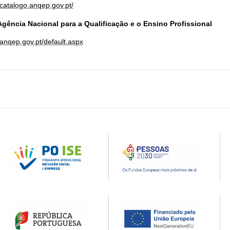
.catalogo.anqep.gov.pt/
gência Nacional para a Qualificação e o Ensino Profissional
.anqep.gov.pt/default.aspx