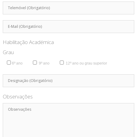
Habilitação Académica
Grau
6º ano
9º ano
12º ano ou grau superior
Observações