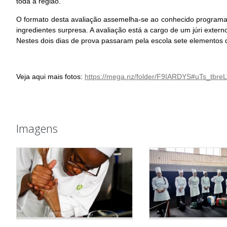
toda a região.
O formato desta avaliação assemelha-se ao conhecido programa 
ingredientes surpresa. A avaliação está a cargo de um júri exte
Nestes dois dias de prova passaram pela escola sete elementos 
Veja aqui mais fotos:
https://mega.nz/folder/F9IARDYS#uTs_tbr
Imagens