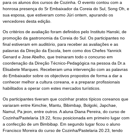
para os alunos dos cursos de Cozinha. O evento contou com a
honrosa presença do Sr Embaixador da Coreia do Sul, Song Oh, e
sua esposa, que estiveram como Júri ontem, apurando os
vencedores desta edição.
Os critérios de avaliação foram definidos pelo Instituto Hanski, de
promoção da gastronomia da Coreia do Sul. Os participantes no
final estiveram em auditório, para receber as avaliações e as
palavras da Direção da Escola, bem como dos Chefes Yannick
Genard e Jose Abelho, que treinaram todo o concurso em
coordenação da Direção Técnico-Pedagógica na pessoa da Dr.a
Elisabete Marques. Receberam uma intervenção com as palavras
do Embaixador sobre os objectivos propostos de forma a dar a
conhecer melhor a cultura coreana, e a preparar profissionais
habilitados a operar com estes mercados turísticos.
Os participantes tiveram que cozinhar pratos típicos coreanos que
variaram entre Kimchie, Mantu, Bibimbap, Bolgoki, Japchae,
Namul, Pa jeon, entre outros. A aluna Diana Pereira, do curso de
Cozinha/Pastelaria 19.22, ficou posicionada em primeiro lugar com
a confecção de um Bimbibap. Em segundo lugar ficou o aluno
Francisco Moreira do curso de Cozinha/Pastelaria 20.23, tendo