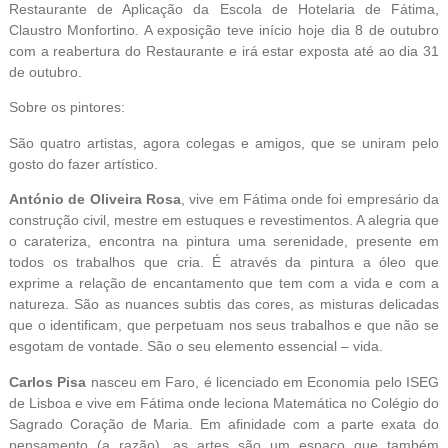
Restaurante de Aplicação da Escola de Hotelaria de Fátima,
Claustro Monfortino. A exposição teve início hoje dia 8 de outubro
com a reabertura do Restaurante e irá estar exposta até ao dia 31
de outubro.
Sobre os pintores:
São quatro artistas, agora colegas e amigos, que se uniram pelo
gosto do fazer artístico.
António de Oliveira Rosa
, vive em Fátima onde foi empresário da
construção civil, mestre em estuques e revestimentos. A alegria que
o carateriza, encontra na pintura uma serenidade, presente em
todos os trabalhos que cria. É através da pintura a óleo que
exprime a relação de encantamento que tem com a vida e com a
natureza. São as nuances subtis das cores, as misturas delicadas
que o identificam, que perpetuam nos seus trabalhos e que não se
esgotam de vontade. São o seu elemento essencial – vida.
Carlos Pisa
nasceu em Faro, é licenciado em Economia pelo ISEG
de Lisboa e vive em Fátima onde leciona Matemática no Colégio do
Sagrado Coração de Maria. Em afinidade com a parte exata do
pensamento (a razão), as artes são um espaço que também