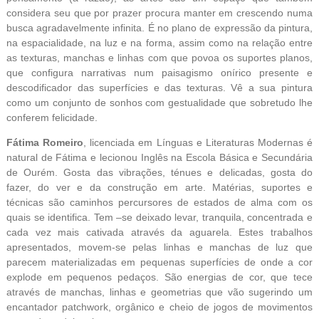
considera seu que por prazer procura manter em crescendo numa
busca agradavelmente infinita. É no plano de expressão da pintura,
na espacialidade, na luz e na forma, assim como na relação entre
as texturas, manchas e linhas com que povoa os suportes planos,
que configura narrativas num paisagismo onírico presente e
descodificador das superfícies e das texturas. Vê a sua pintura
como um conjunto de sonhos com gestualidade que sobretudo lhe
conferem felicidade.
Fátima Romeiro
, licenciada em Línguas e Literaturas Modernas é
natural de Fátima e lecionou Inglês na Escola Básica e Secundária
de Ourém. Gosta das vibrações, ténues e delicadas, gosta do
fazer, do ver e da construção em arte. Matérias, suportes e
técnicas são caminhos percursores de estados de alma com os
quais se identifica. Tem –se deixado levar, tranquila, concentrada e
cada vez mais cativada através da aguarela. Estes trabalhos
apresentados, movem-se pelas linhas e manchas de luz que
parecem materializadas em pequenas superfícies de onde a cor
explode em pequenos pedaços. São energias de cor, que tece
através de manchas, linhas e geometrias que vão sugerindo um
encantador patchwork, orgânico e cheio de jogos de movimentos