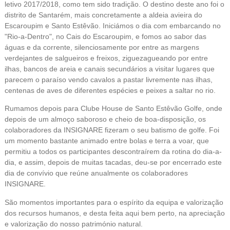
letivo 2017/2018, como tem sido tradição. O destino deste ano foi o
distrito de Santarém, mais concretamente a aldeia avieira do
Escaroupim e Santo Estêvão. Iniciámos o dia com embarcando no
"Rio-a-Dentro", no Cais do Escaroupim, e fomos ao sabor das
águas e da corrente, silenciosamente por entre as margens
verdejantes de salgueiros e freixos, ziguezagueando por entre
ilhas, bancos de areia e canais secundários a visitar lugares que
parecem o paraíso vendo cavalos a pastar livremente nas ilhas,
centenas de aves de diferentes espécies e peixes a saltar no rio.
Rumamos depois para Clube House de Santo Estêvão Golfe, onde
depois de um almoço saboroso e cheio de boa-disposição, os
colaboradores da INSIGNARE fizeram o seu batismo de golfe. Foi
um momento bastante animado entre bolas e terra a voar, que
permitiu a todos os participantes descontraírem da rotina do dia-a-
dia, e assim, depois de muitas tacadas, deu-se por encerrado este
dia de convívio que reúne anualmente os colaboradores
INSIGNARE.
São momentos importantes para o espírito da equipa e valorização
dos recursos humanos, e desta feita aqui bem perto, na apreciação
e valorização do nosso património natural.