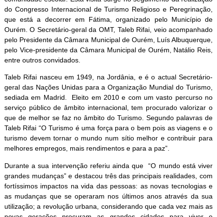
do Congresso Internacional de Turismo Religioso e Peregrinação,
que está a decorrer em Fátima, organizado pelo Município de
Ourém. O Secretário-geral da OMT, Taleb Rifai, veio acompanhado
pelo Presidente da Câmara Municipal de Ourém, Luís Albuquerque,
pelo Vice-presidente da Câmara Municipal de Ourém, Natálio Reis,
entre outros convidados.
Taleb Rifai nasceu em 1949, na Jordânia, e é o actual Secretário-
geral das Nações Unidas para a Organização Mundial do Turismo,
sediada em Madrid. Eleito em 2010 e com um vasto percurso no
serviço público de âmbito internacional, tem procurado valorizar o
que de melhor se faz no âmbito do Turismo. Segundo palavras de
Taleb Rifai “O Turismo é uma força para o bem pois as viagens e o
turismo devem tornar o mundo num sítio melhor e contribuir para
melhores empregos, mais rendimentos e para a paz”.
Durante a sua intervenção referiu ainda que “O mundo está viver
grandes mudanças” e destacou três das principais realidades, com
fortíssimos impactos na vida das pessoas: as novas tecnologias e
as mudanças que se operaram nos últimos anos através da sua
utilização; a revolução urbana, considerando que cada vez mais as
novas gerações procuram as grandes cidades para viver e