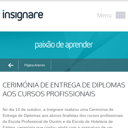
Menu
Página Anterior
CERIMÓNIA DE ENTREGA DE DIPLOMAS
AOS CURSOS PROFISSIONAIS
No dia 14 de outubro, a Insignare realizou uma Cerimónia de
Entrega de Diplomas aos alunos finalistas dos cursos profissionais
da Escola Profissional de Ourém e da Escola de Hotelaria de
Fátima, cerimónia que contou ainda com a assinatura de um