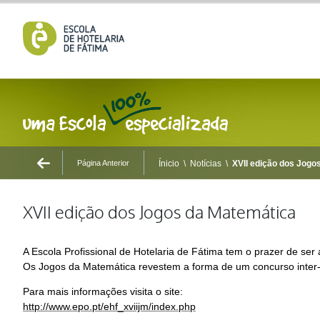
Página Anterior
Ínicio
\
Notícias
\
XVII edição dos Jogo
XVII edição dos Jogos da Matemática
A Escola Profissional de Hotelaria de Fátima tem o prazer de ser
Os Jogos da Matemática revestem a forma de um concurso inter
Para mais informações visita o site:
http://www.epo.pt/ehf_xviijm/index.php