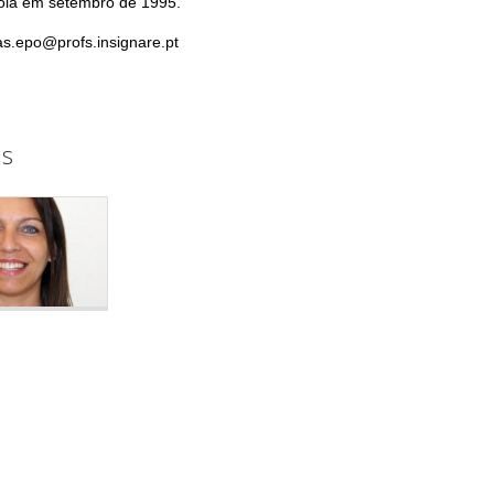
ola em setembro de 1995.
cas.epo@profs.insignare.pt
s