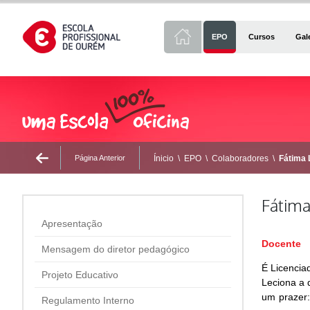
EPO
Cursos
Gal
Página Anterior
Ínicio
\
EPO
\
Colaboradores
\
Fátima 
Fátima
Apresentação
Docente
Mensagem do diretor pedagógico
É Licencia
Projeto Educativo
Leciona a d
um prazer:
Regulamento Interno