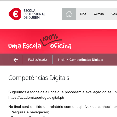
EPO
Cursos
Gal
Página Anterior
Ínicio
\
Competências Digitais
Competências Digitais
Sugerimos a todos os alunos que procedam à avaliação do seu nív
https://academiaportugaldigital.pt/
No final será emitido um relatório com o teuj nívek de conhecime
_Pesquisa e navegação;