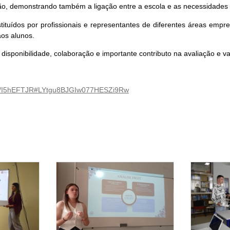
ão, demonstrando também a ligação entre a escola e as necessidades
ituídos por profissionais e representantes de diferentes áreas empre
aos alunos.
disponibilidade, colaboração e importante contributo na avaliação e v
der/I5hEFTJR#LYtgu8BJGIw077HESZi9Rw